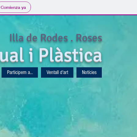
Comienza ya
Illa de Rodes . Roses
ual i Plàstica
Participem a...
Ventall d'art
Notícies