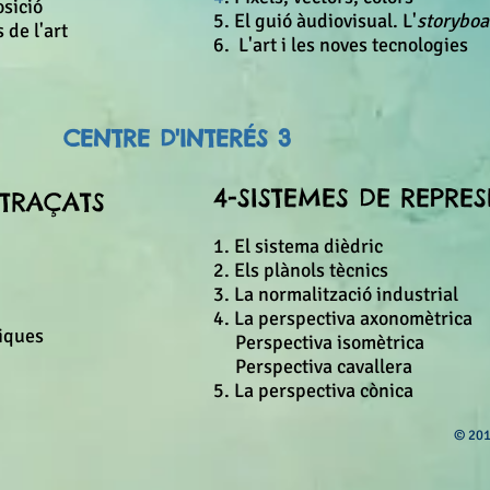
osició
5. El guió àudiovisual. L'
storyboa
 de l'art
6. L'art i les noves tecnologies
CENTRE D'INTERÉS 3
4-
SISTEMES DE REPRE
 TRAÇATS
1. El sistema dièdric
2. Els plànols tècnics
3. La normalització industrial
4. La perspectiva axonomètrica
niques
Perspectiva isomètrica
Perspectiva cavallera
5. La perspectiva cònica
© 201