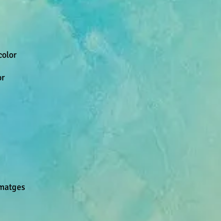
color
or
imatges