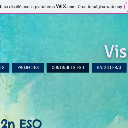
b se diseñó con la plataforma
.com
. Crea tu página web hoy.
Vis
ATS
PROJECTES
CONTINGUTS ESO
BATXILLERAT
 2n ESO