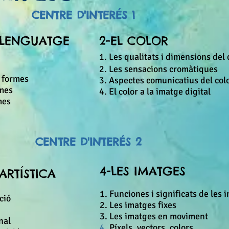
CENTRE D'INTERÉS 1
 LLENGUATGE
2-EL COLOR
1. Les qualitats i dimensions del 
2. Les sensacions cromàtiques
s formes
3. Aspectes comunicatius del col
rmes
4.
El color a la imatge digital
mes
CENTRE D'INTERÉS 2
4-LES IMATGES
ARTÍSTICA
1. Funciones i significats de les 
ció
2. Les imatges fixes
3. Les imatges en moviment
nal
4
. Píxels, vectors, colors